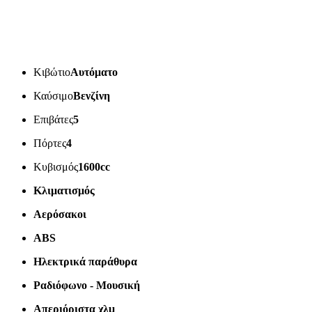
Κιβώτιο
Αυτόματο
Καύσιμο
Βενζίνη
Επιβάτες
5
Πόρτες
4
Κυβισμός
1600cc
Κλιματισμός
Αερόσακοι
ABS
Ηλεκτρικά παράθυρα
Ραδιόφωνο - Μουσική
Απεριόριστα χλμ