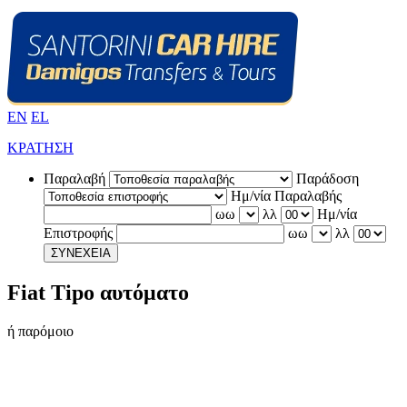
EN
EL
ΚΡΑΤΗΣΗ
Παραλαβή
Παράδοση
Ημ/νία Παραλαβής
ωω
λλ
Ημ/νία
Επιστροφής
ωω
λλ
ΣΥΝΕΧΕΙΑ
Fiat Tipo αυτόματο
ή παρόμοιο