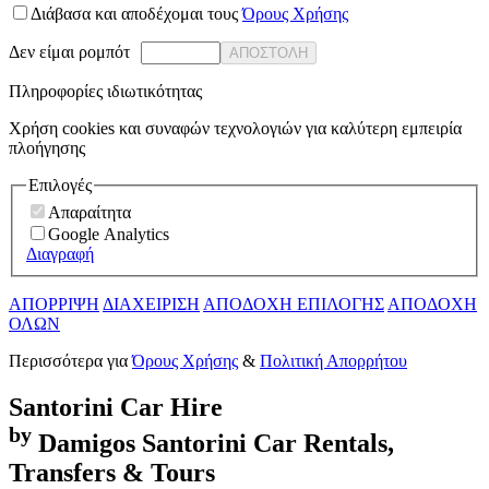
Διάβασα και αποδέχομαι τους
Όρους Χρήσης
Δεν είμαι ρομπότ
ΑΠΟΣΤΟΛΗ
Πληροφορίες ιδιωτικότητας
Χρήση cookies και συναφών τεχνολογιών για καλύτερη εμπειρία
πλοήγησης
Επιλογές
Απαραίτητα
Google Analytics
Διαγραφή
ΑΠΟΡΡΙΨΗ
ΔΙΑΧΕΙΡΙΣΗ
ΑΠΟΔΟΧΗ ΕΠΙΛΟΓΗΣ
ΑΠΟΔΟΧΗ
ΟΛΩΝ
Περισσότερα για
Όρους Χρήσης
&
Πολιτική Απορρήτου
Santorini
Car Hire
by
Damigos
Santorini Car Rentals,
Transfers & Tours