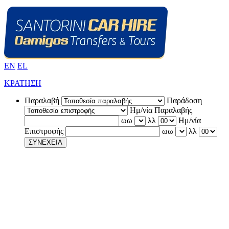
EN
EL
ΚΡΑΤΗΣΗ
Παραλαβή
Παράδοση
Ημ/νία Παραλαβής
ωω
λλ
Ημ/νία
Επιστροφής
ωω
λλ
ΣΥΝΕΧΕΙΑ