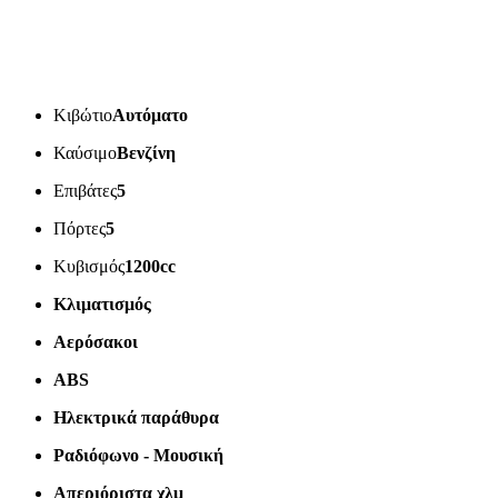
Κιβώτιο
Αυτόματο
Καύσιμο
Βενζίνη
Επιβάτες
5
Πόρτες
5
Κυβισμός
1200cc
Κλιματισμός
Αερόσακοι
ABS
Ηλεκτρικά παράθυρα
Ραδιόφωνο - Μουσική
Απεριόριστα χλμ