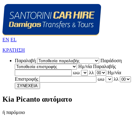
EN
EL
ΚΡΑΤΗΣΗ
Παραλαβή
Παράδοση
Ημ/νία Παραλαβής
ωω
λλ
Ημ/νία
Επιστροφής
ωω
λλ
ΣΥΝΕΧΕΙΑ
Kia Picanto αυτόματο
ή παρόμοιο